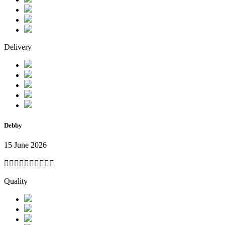
Delivery
Debby
15 June 2026
👍🏼👍🏼👍🏼👍🏼👍🏼
Quality